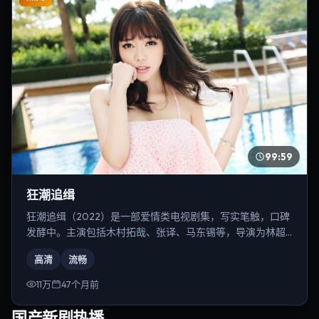
99:59
狂潮追缉
狂潮追缉（2022）是一部爱情类电视剧集，写实笔触，口碑
发酵中。主演包括木村拓哉、张译、马东锡等，导演为林超
贤。
高清
流畅
11万
47个月前
国产新剧热播