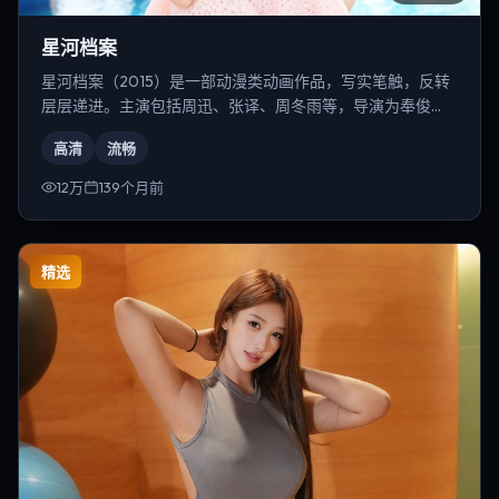
星河档案
星河档案（2015）是一部动漫类动画作品，写实笔触，反转
层层递进。主演包括周迅、张译、周冬雨等，导演为奉俊
昊。
高清
流畅
12万
139个月前
精选