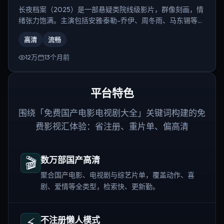
长夜档案（2025）是一部悬疑类院线级影片，群像刻画，情
绪张力饱满。主演包括安雅·泰勒-乔伊、周冬雨、马东锡等，
导演为韦斯·安德森。
高清
流畅
12万
13个月前
平台特色
围绕「免费国产电影电视剧大全」关键词构建的免
费影视汇体验：省注册、重片单、偏高清
🎬
数万部国产高清
聚合国产电影、电视剧与综艺片单，覆盖动作、喜
剧、爱情等全类型，检索快、更新勤。
⚡
不注册懒人模式