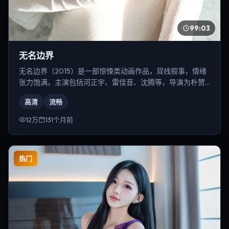
99:03
无名边界
无名边界（2015）是一部惊悚类动画作品，双线叙事，情绪
张力饱满。主演包括河正宇、雷佳音、沈腾等，导演为朴赞
郁。
高清
流畅
12万
131个月前
热门