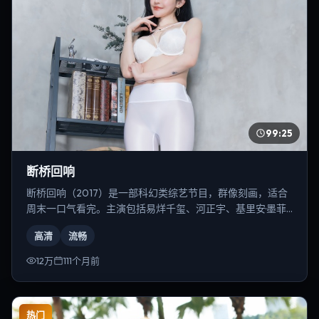
99:25
断桥回响
断桥回响（2017）是一部科幻类综艺节目，群像刻画，适合
周末一口气看完。主演包括易烊千玺、河正宇、基里安·墨菲
等，导演为郭帆。
高清
流畅
12万
111个月前
热门