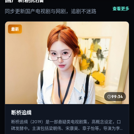
查看更多
同步更新国产电视剧与网剧，追剧不迷路
最新
99:34
断桥追缉
断桥追缉（2019）是一部悬疑类电视剧集，高概念设定，口
碑发酵中。主演包括梁朝伟、宋康昊、章子怡等，导演为李