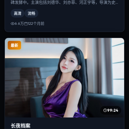
碑发酵中。主演包括刘德华、刘亦菲、河正宇等，导演为史
蒂文·斯皮尔伯格。
高清
流畅
6.6万
122个月前
最新
99:24
长夜档案