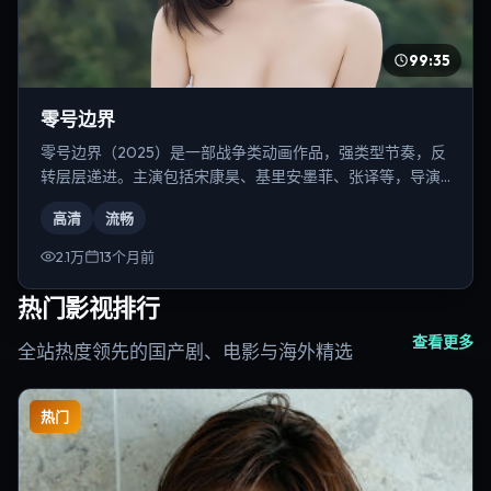
99:35
零号边界
零号边界（2025）是一部战争类动画作品，强类型节奏，反
转层层递进。主演包括宋康昊、基里安·墨菲、张译等，导演
为雷德利·斯科特。
高清
流畅
2.1万
13个月前
热门影视排行
查看更多
全站热度领先的国产剧、电影与海外精选
热门