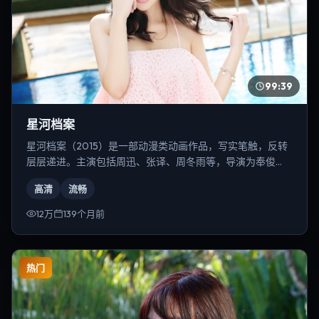
99:39
星河档案
星河档案（2015）是一部动漫类动画作品，写实笔触，反转
层层递进。主演包括周迅、张译、周冬雨等，导演为奉俊
昊。
高清
流畅
12万
139个月前
热门