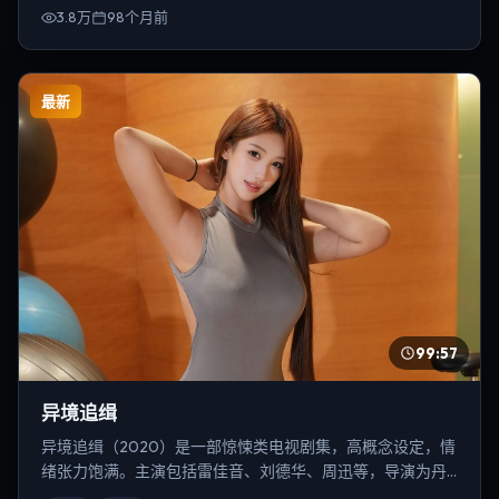
3.8万
98个月前
最新
99:57
异境追缉
异境追缉（2020）是一部惊悚类电视剧集，高概念设定，情
绪张力饱满。主演包括雷佳音、刘德华、周迅等，导演为丹
尼斯·维伦纽瓦。