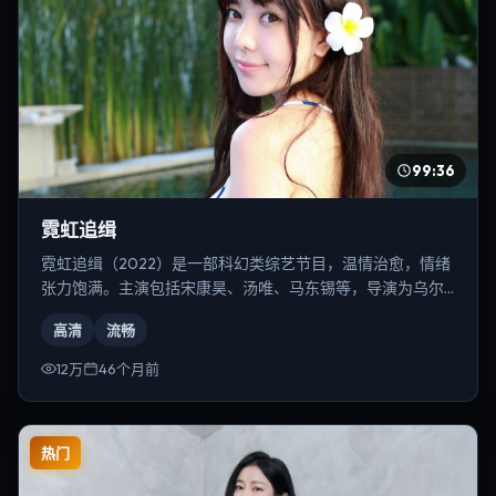
99:36
霓虹追缉
霓虹追缉（2022）是一部科幻类综艺节目，温情治愈，情绪
张力饱满。主演包括宋康昊、汤唯、马东锡等，导演为乌尔
善。
高清
流畅
12万
46个月前
热门