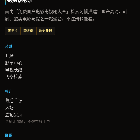
免费影视汇
面向「免费国产电影电视剧大全」检索习惯搭建：国产高清、韩
剧、欧美电影与综艺一站聚合，不注册也能看。
零贴片
跨终端
周更补档
动线
开场
影单中心
电视长线
词条检索
帐户
幕后手记
入场
登记会员
意见走邮筒，不做在线工单
联服