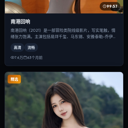
99:57
南港回响
南港回响（2021）是一部冒险类院线级影片，写实笔触，情
绪张力饱满。主演包括易烊千玺、马东锡、安雅·泰勒-乔伊
等，导演为宁浩。
高清
流畅
7.6万
63个月前
精选