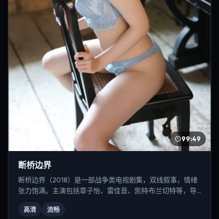
99:49
断桥边界
断桥边界（2018）是一部战争类电视剧集，双线叙事，情绪
张力饱满。主演包括章子怡、雷佳音、凯特·布兰切特等，导
演为张艺谋。
高清
流畅