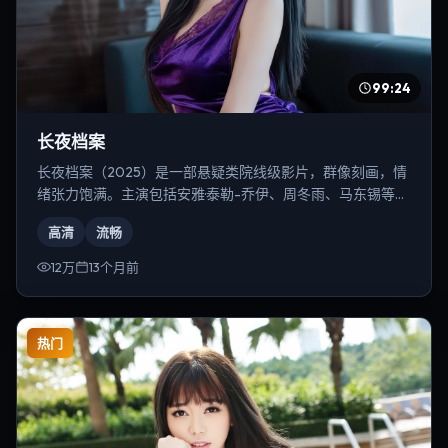
99:24
长夜档案
长夜档案（2025）是一部悬疑类院线级影片，群像刻画，情
绪张力饱满。主演包括安雅·泰勒-乔伊、周冬雨、马东锡等，
导演为韦斯·安德森。
高清
流畅
12万
13个月前
热门