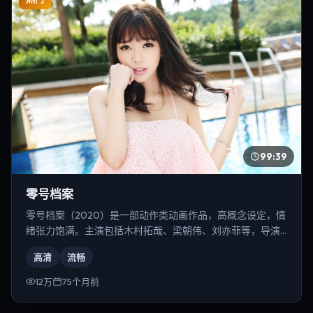
99:39
零号档案
零号档案（2020）是一部动作类动画作品，高概念设定，情
绪张力饱满。主演包括木村拓哉、梁朝伟、刘亦菲等，导演
为乌尔善。
高清
流畅
12万
75个月前