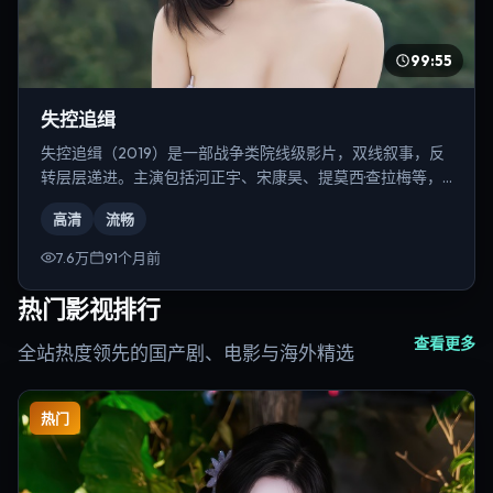
99:55
失控追缉
失控追缉（2019）是一部战争类院线级影片，双线叙事，反
转层层递进。主演包括河正宇、宋康昊、提莫西·查拉梅等，
导演为陈凯歌。
高清
流畅
7.6万
91个月前
热门影视排行
查看更多
全站热度领先的国产剧、电影与海外精选
热门