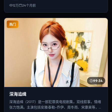
12万
24个月前
热门
99:34
深海追缉
深海追缉（2017）是一部犯罪类电视剧集，双线叙事，情绪
张力饱满。主演包括安雅·泰勒-乔伊、周冬雨、宋康昊等，导