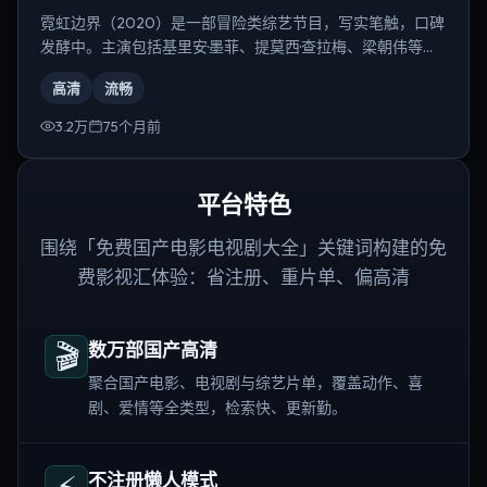
霓虹边界（2020）是一部冒险类综艺节目，写实笔触，口碑
发酵中。主演包括基里安·墨菲、提莫西·查拉梅、梁朝伟等，
导演为丹尼斯·维伦纽瓦。
高清
流畅
3.2万
75个月前
平台特色
围绕「免费国产电影电视剧大全」关键词构建的免
费影视汇体验：省注册、重片单、偏高清
🎬
数万部国产高清
聚合国产电影、电视剧与综艺片单，覆盖动作、喜
剧、爱情等全类型，检索快、更新勤。
⚡
不注册懒人模式