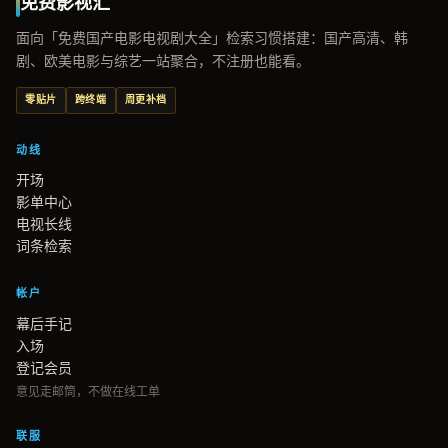
免费影视汇
面向「免费国产电影电视剧大全」检索习惯搭建：国产高清、韩
剧、欧美电影与综艺一站聚合，不注册也能看。
零贴片
跨终端
周更补档
动线
开场
影单中心
电视长线
词条检索
帐户
幕后手记
入场
登记会员
意见走邮筒，不做在线工单
联服