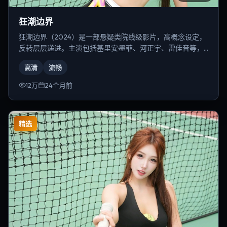
狂潮边界
狂潮边界（2024）是一部悬疑类院线级影片，高概念设定，
反转层层递进。主演包括基里安·墨菲、河正宇、雷佳音等，
导演为奉俊昊。
高清
流畅
12万
24个月前
精选