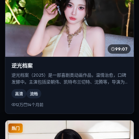
99:07
逆光档案
逆光档案（2025）是一部喜剧类动画作品，温情治愈，口碑
发酵中。主演包括梁朝伟、凯特·布兰切特、沈腾等，导演为
史蒂文·斯皮尔伯格。
高清
流畅
12万
14个月前
热门