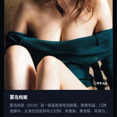
99:46
雾岛档案
雾岛档案（2025）是一部喜剧类电视剧集，群像刻画，口碑
发酵中。主演包括凯特·布兰切特、宋康昊、黄渤等，导演为
李安。