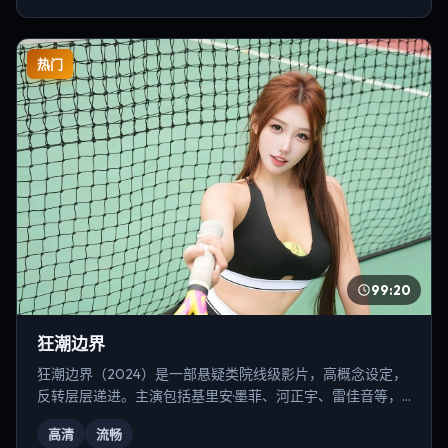
热门
99:20
狂潮边界
狂潮边界（2024）是一部悬疑类院线级影片，高概念设定，
反转层层递进。主演包括基里安·墨菲、河正宇、雷佳音等，
导演为奉俊昊。
高清
流畅