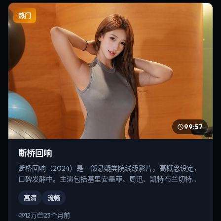
热门
99:57
断桥回响
断桥回响（2024）是一部悬疑类院线级影片，高概念设定，
口碑发酵中。主演包括基里安·墨菲、周迅、凯特·布兰切特
等，导演为李安。
高清
流畅
12万
23个月前