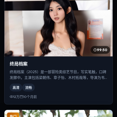
99:50
终局档案
终局档案（2025）是一部冒险类综艺节目，写实笔触，口碑
发酵中。主演包括梁朝伟、章子怡、木村拓哉等，导演为韦
斯·安德森。
高清
流畅
12万
10个月前
热门