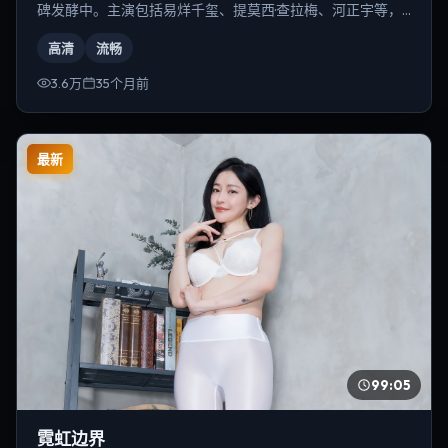
碑发酵中。主演包括易烊千玺、提莫西·查拉梅、河正宇等，
导演为朴赞郁。
高清
流畅
3.6万
35个月前
最新
99:05
霓虹边界