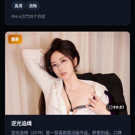
托弗·诺兰。
高清
流畅
6.4万
35个月前
最新
99:51
逆光追缉
逆光追缉（2019）是一部喜剧类动画作品，群像刻画，口碑