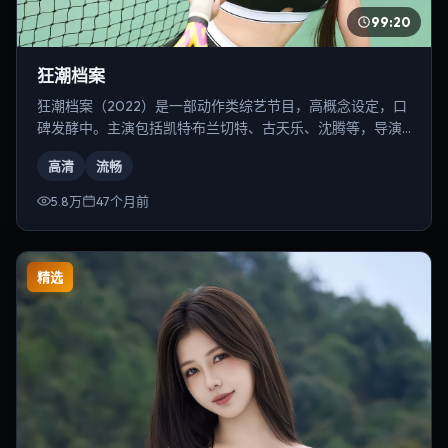
99:20
狂潮档案
狂潮档案（2022）是一部动作类综艺节目，高概念设定，口
碑发酵中。主演包括凯特·布兰切特、古天乐、沈腾等，导演
为贾樟柯。
高清
流畅
5.8万
47个月前
精选